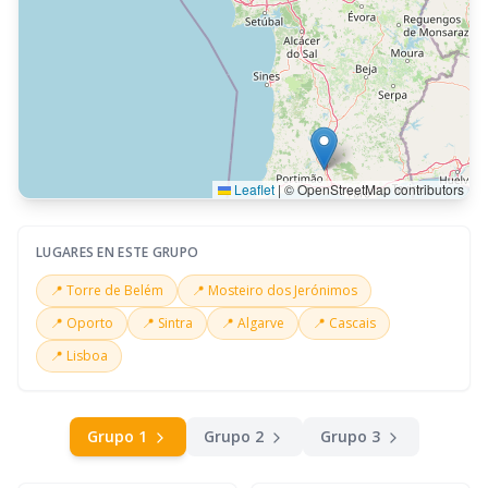
Leaflet
|
© OpenStreetMap contributors
LUGARES EN ESTE GRUPO
📍
Torre de Belém
📍
Mosteiro dos Jerónimos
📍
Oporto
📍
Sintra
📍
Algarve
📍
Cascais
📍
Lisboa
Grupo
1
Grupo
2
Grupo
3