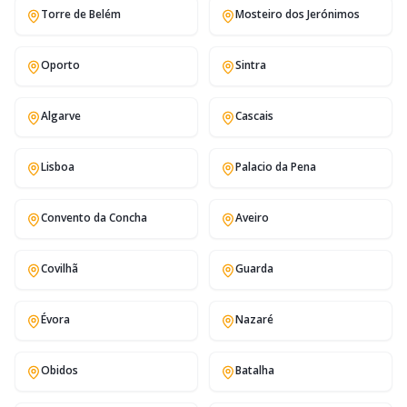
Torre de Belém
Mosteiro dos Jerónimos
Oporto
Sintra
Algarve
Cascais
Lisboa
Palacio da Pena
Convento da Concha
Aveiro
Covilhã
Guarda
Évora
Nazaré
Obidos
Batalha