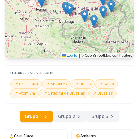
Leaflet
|
© OpenStreetMap contributors
LUGARES EN ESTE GRUPO
📍
Gran Plaza
📍
Amberes
📍
Brujas
📍
Ganta
📍
Atomium
📍
Catedral de Bruselas
📍
Bruselas
Grupo
1
Grupo
2
Grupo
3
Gran Plaza
Amberes